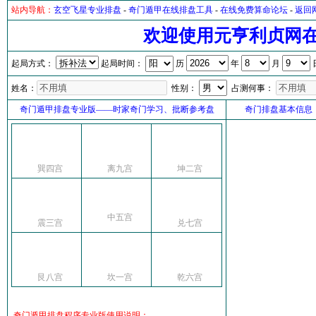
站内导航：
玄空飞星专业排盘
-
奇门遁甲在线排盘工具
-
在线免费算命论坛
-
返回
欢迎使用元亨利贞网
起局方式：
起局时间：
历
年
月
姓名：
性别：
占测何事：
奇门遁甲排盘专业版——时家奇门学习、批断参考盘
奇门排盘基本信息
巽四宫
离九宫
坤二宫
中五宫
震三宫
兑七宫
艮八宫
坎一宫
乾六宫
奇门遁甲排盘程序专业版使用说明：